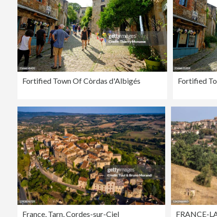
Fortified Town Of Còrdas d'Albigés
Fortified T
France, Tarn, Cordes-sur-Ciel