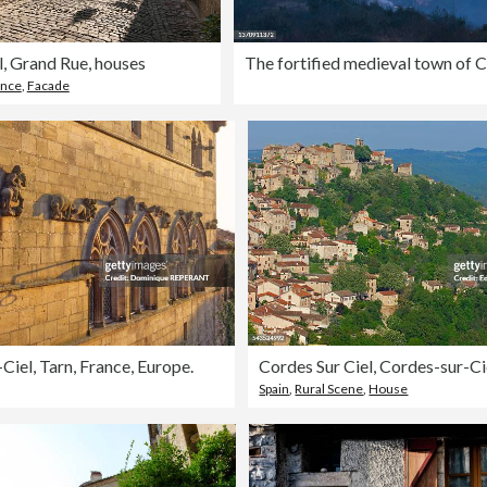
l, Grand Rue, houses
ance
,
Facade
Ciel, Tarn, France, Europe.
Spain
,
Rural Scene
,
House