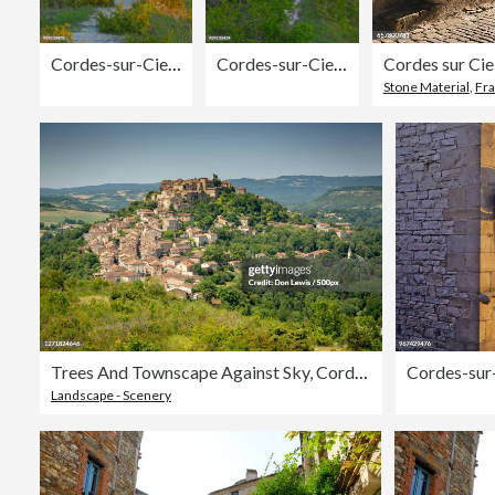
Cordes-sur-Ciel at Dawn, France
Cordes-sur-Ciel at Dawn, France
Cordes sur Cie
Stone Material
,
Fr
Trees And Townscape Against Sky, Cordes-Sur-Ciel, France
Cordes-sur-
Landscape - Scenery