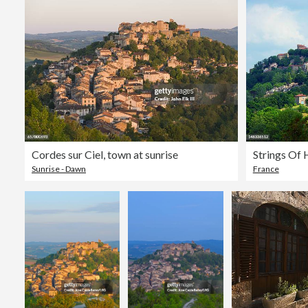
Cordes sur Ciel, town at sunrise
Strings Of
Sunrise - Dawn
France