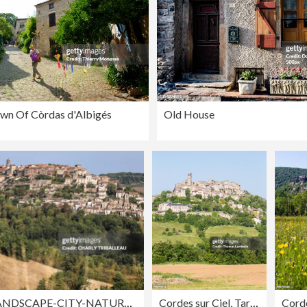
own Of Còrdas d'Albigés
Old House
FRANCE-LANDSCAPE-CITY-NATURE-CIVILISATION
Cordes sur Ciel, Tarn, France