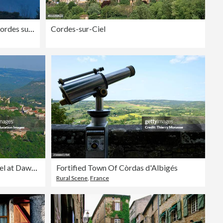
The fortified medieval town of Cordes sur Ciel in Occitanie at sunrise with
Cordes-sur-Ciel
Cordes Sur Ciel, Cordes-sur-Ciel at Dawn, Tarn Department, Midi-Pyrenees, France
Fortified Town Of Còrdas d'Albigés
Rural Scene
,
France