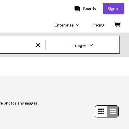
Boards
Sign in
Enterprise
Pricing
Images
Creative Images & Video
Images
Creative
Editorial
re photos and images.
Video
Creative